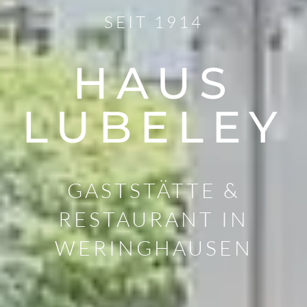
SEIT 1914
HAUS
LUBELEY
GASTSTÄTTE &
RESTAURANT IN
WERINGHAUSEN